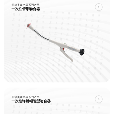
开放类吻合器系列产品
一次性管形吻合器
开放类吻合器系列产品
一次性弹跳帽管型吻合器