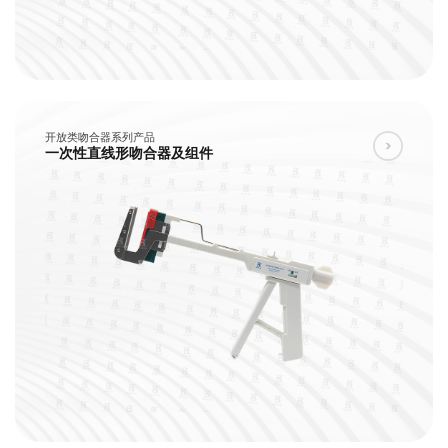
开放类吻合器系列产品
一次性直线形吻合器及组件