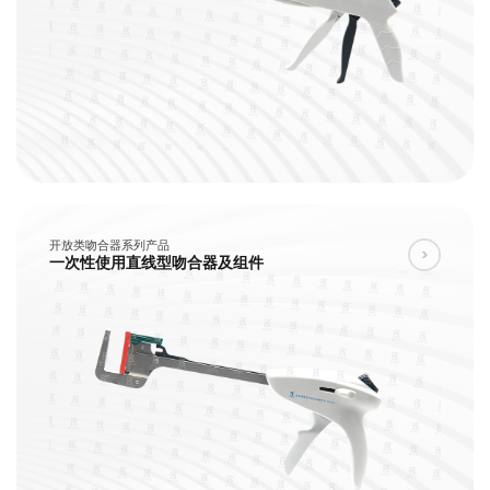
开放类吻合器系列产品
一次性使用直线型吻合器及组件