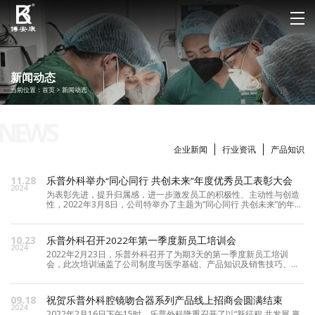
新闻动态
当前位置：
首页
>
新闻动态
企业新闻
行业资讯
产品知识
11.28
乐普外科举办“同心同行 共创未来”年度优秀员工表彰大会
2024
为表彰先进，提升归属感，进一步激发员工的积极性、主动性与创造
性，2022年3月8日，公司特举办了主题为“同心同行 共创未来”的年度
优秀员工表彰大会，公司各位领导及各部门负责人和优秀员工们参加
了本次表彰会。外科事业部董事长袁兴红先生为大家作了重要讲话。
公司为鼓励先进、激励后进，在公开公平公正的前提下，评选出了
10.23
乐普外科召开2022年第一季度新员工培训会
2024
2022年2月23日，乐普外科召开了为期3天的第一季度新员工培训
会，此次培训涵盖了公司制度与医学基础、产品知识及销售技巧、产
品实操及小结考核等三大方面。为了能让新员工迅速转变角色，适应
工作岗位的新要求，公司在此次培训活动中，推陈出新，多种形式相
结合，让新员工在轻松的氛围下认知企业，适应企业。对新员工来
09.18
祝贺乐普外科腔镜吻合器系列产品线上招商会圆满结束
说，入
2024
2022年2月16日下午15时，乐普外科隆重召开了以“新征程 共发展 赢