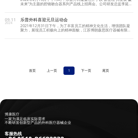
未来”为主题的腔镜吻合器系列产品线上招商会。公司研发总监李延
辉、招标总监蔡诗奎及西南大区销售总监闫士瑞出席了本次招商会，
从医用耗材带量采购现状分析、腔镜吻合器产品介绍与未来布局、新
形势下如何与代理商共同发展等三个方面与大家作了探讨。直播间观
09.11
乐普外科喜迎元旦运动会
2024
2021年12月31日下午，为了丰富员工的精神文化生活，增强团队凝
聚力，展现员工积极向上的精神面貌，江苏博朗森思医疗器械有限公
司在公司厂区内举办了主题为“我运动 我健康 我快乐”的运动会。
首页
上一页
1
下一页
尾页
博康医疗
一家为满足临床实际需求
不断研发创新型产品的外科医疗器械企业
客服热线